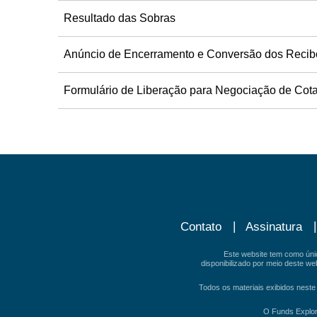
Resultado das Sobras
Anúncio de Encerramento e Conversão dos Recib
Formulário de Liberação para Negociação de Cot
Contato
Assinatura
Este website tem como únic
disponibilizado por meio deste w
Todos os materiais exibidos neste
O Funds Explore