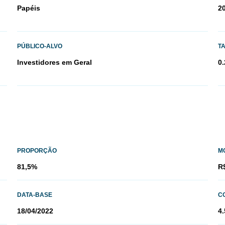
Papéis
2
PÚBLICO-ALVO
T
Investidores em Geral
0.
PROPORÇÃO
M
81,5%
R
DATA-BASE
CO
18/04/2022
4