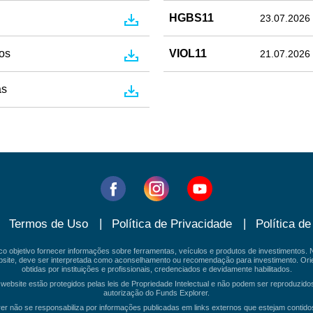
HGBS11
23.07.2026
os
VIOL11
21.07.2026
as
Termos de Uso
Política de Privacidade
Política d
o objetivo fornecer informações sobre ferramentas, veículos e produtos de investimentos
ebsite, deve ser interpretada como aconselhamento ou recomendação para investimento. Or
obtidas por instituições e profissionais, credenciados e devidamente habilitados.
 website estão protegidos pelas leis de Propriedade Intelectual e não podem ser reproduzido
autorização do Funds Explorer.
r não se responsabiliza por informações publicadas em links externos que estejam contido