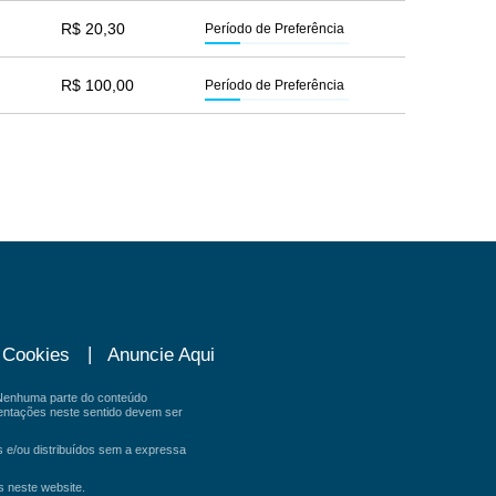
R$ 20,30
Período de Preferência
R$ 100,00
Período de Preferência
e Cookies
Anuncie Aqui
. Nenhuma parte do conteúdo
ientações neste sentido devem ser
s e/ou distribuídos sem a expressa
s neste website.