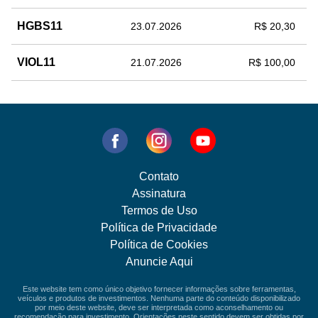
HGBS11
23.07.2026
R$ 20,30
VIOL11
21.07.2026
R$ 100,00
Contato
Assinatura
Termos de Uso
Política de Privacidade
Política de Cookies
Anuncie Aqui
Este website tem como único objetivo fornecer informações sobre ferramentas,
veículos e produtos de investimentos. Nenhuma parte do conteúdo disponibilizado
por meio deste website, deve ser interpretada como aconselhamento ou
recomendação para investimento. Orientações neste sentido devem ser obtidas por