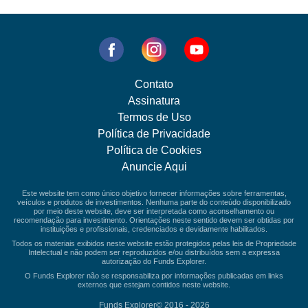
Contato
Assinatura
Termos de Uso
Política de Privacidade
Política de Cookies
Anuncie Aqui
Este website tem como único objetivo fornecer informações sobre ferramentas,
veículos e produtos de investimentos. Nenhuma parte do conteúdo disponibilizado
por meio deste website, deve ser interpretada como aconselhamento ou
recomendação para investimento. Orientações neste sentido devem ser obtidas por
instituições e profissionais, credenciados e devidamente habilitados.
Todos os materiais exibidos neste website estão protegidos pelas leis de Propriedade
Intelectual e não podem ser reproduzidos e/ou distribuídos sem a expressa
autorização do Funds Explorer.
O Funds Explorer não se responsabiliza por informações publicadas em links
externos que estejam contidos neste website.
Funds Explorer© 2016 - 2026