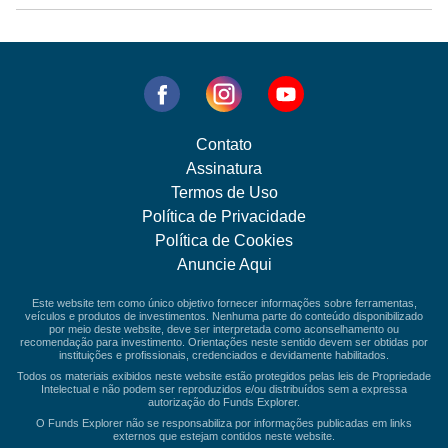
Contato
Assinatura
Termos de Uso
Política de Privacidade
Política de Cookies
Anuncie Aqui
Este website tem como único objetivo fornecer informações sobre ferramentas,
veículos e produtos de investimentos. Nenhuma parte do conteúdo disponibilizado
por meio deste website, deve ser interpretada como aconselhamento ou
recomendação para investimento. Orientações neste sentido devem ser obtidas por
instituições e profissionais, credenciados e devidamente habilitados.
Todos os materiais exibidos neste website estão protegidos pelas leis de Propriedade
Intelectual e não podem ser reproduzidos e/ou distribuídos sem a expressa
autorização do Funds Explorer.
O Funds Explorer não se responsabiliza por informações publicadas em links
externos que estejam contidos neste website.