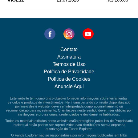
21.07.2026
R$ 100,00
Contato
Assinatura
Termos de Uso
Política de Privacidade
Política de Cookies
Anuncie Aqui
Este website tem como único objetivo fornecer informações sobre ferramentas,
veículos e produtos de investimentos. Nenhuma parte do conteúdo disponibilizado
por meio deste website, deve ser interpretada como aconselhamento ou
recomendação para investimento. Orientações neste sentido devem ser obtidas por
instituições e profissionais, credenciados e devidamente habilitados.
Todos os materiais exibidos neste website estão protegidos pelas leis de Propriedade
Intelectual e não podem ser reproduzidos e/ou distribuídos sem a expressa
autorização do Funds Explorer.
O Funds Explorer não se responsabiliza por informações publicadas em links