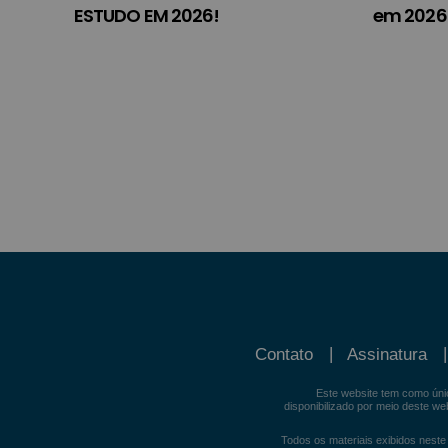
ESTUDO EM 2026!
em 2026?
Contato
Assinatura
Este website tem como únic
disponibilizado por meio deste w
Todos os materiais exibidos neste