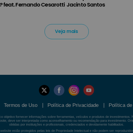
 feat. Fernando Cesarotti
Jacinto Santos
Veja mais
Termos de Uso
Política de Privacidade
Política d
o objetivo fornecer informações sobre ferramentas, veículos e produtos de investimentos
ebsite, deve ser interpretada como aconselhamento ou recomendação para investimento. Or
obtidas por instituições e profissionais, credenciados e devidamente habilitados.
 website estão protegidos pelas leis de Propriedade Intelectual e não podem ser reproduzido