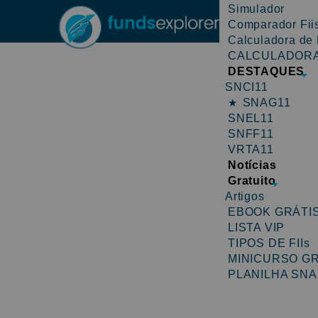
Simulador
Comparador Fii
Calculadora de 
CALCULADORA
DESTAQUES
SNCI11
★
SNAG11
SNEL11
SNFF11
VRTA11
Notícias
Gratuito
Artigos
No mapa abai
EBOOK GRÁTI
LISTA VIP
TIPOS DE FIIs
MINICURSO G
PLANILHA SNA