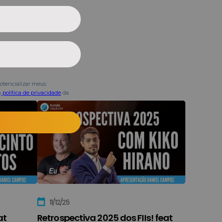
11/12/25
at
Retrospectiva 2025 dos FIIs! feat