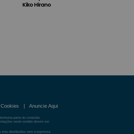
Kiko Hirano
e Cookies
Anuncie Aqui
. Nenhuma parte do conteúdo
ientações neste sentido devem ser
s e/ou distribuídos sem a expressa