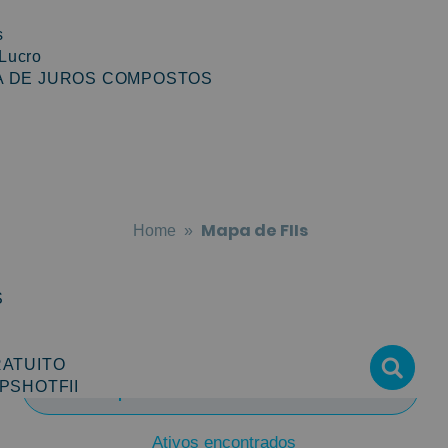
s
Lucro
 DE JUROS COMPOSTOS
Mapa de FIIs
Mapa de FIIs
Home
xo encontre todos os ativos dos Fundos Imobiliár
S
RATUITO
PSHOTFII
Ativos encontrados