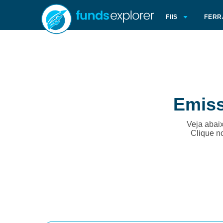
FIIS
FERR
Emiss
Veja abaix
Clique n