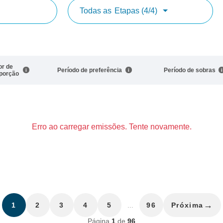
Todas as
Etapas (4/4)
or de
Período de preferência
Período de sobras
porção
Erro ao carregar emissões. Tente novamente.
→
1
2
3
4
5
...
96
Próxima
Página
1
de
96