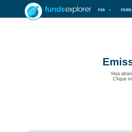
FIIS
FERR
Emiss
Veja abaix
Clique n