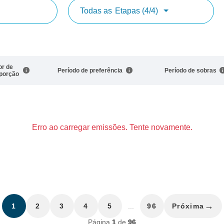
Todas as
Etapas (4/4)
or de
Período de preferência
Período de sobras
porção
Erro ao carregar emissões. Tente novamente.
→
1
2
3
4
5
...
96
Próxima
Página
1
de
96