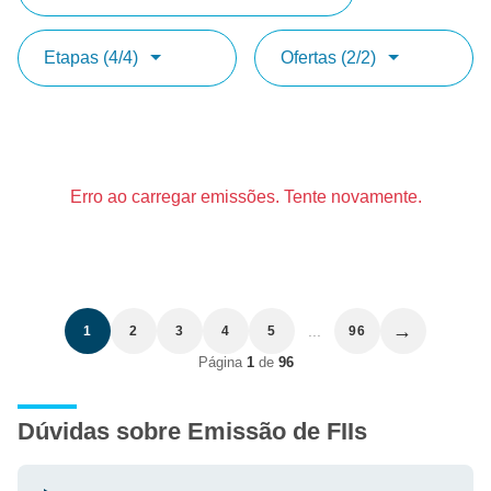
Etapas (4/4)
Ofertas (2/2)
Erro ao carregar emissões. Tente novamente.
→
...
1
2
3
4
5
96
Página
1
de
96
Dúvidas sobre Emissão de FIIs