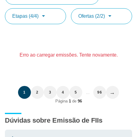
Etapas (4/4)
Ofertas (2/2)
Erro ao carregar emissões. Tente novamente.
→
...
1
2
3
4
5
96
Página
1
de
96
Dúvidas sobre Emissão de FIIs