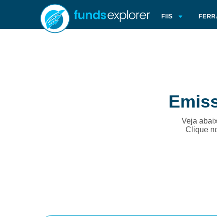
FIIS
FERR
Emiss
Veja abaix
Clique n