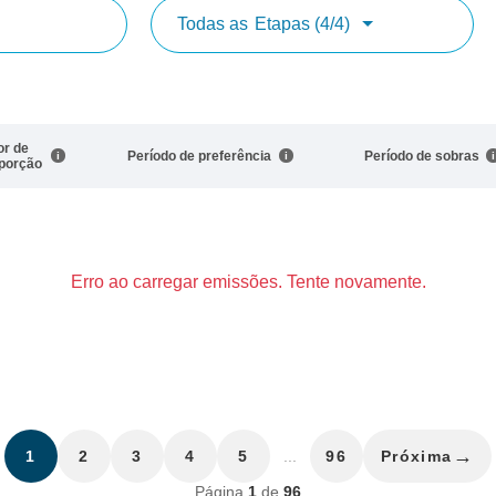
Todas as
Etapas (4/4)
or de
Período de preferência
Período de sobras
porção
Erro ao carregar emissões. Tente novamente.
→
1
2
3
4
5
...
96
Próxima
Página
1
de
96