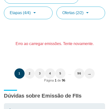
Etapas (4/4)
Ofertas (2/2)
Erro ao carregar emissões. Tente novamente.
→
...
1
2
3
4
5
96
Página
1
de
96
Dúvidas sobre Emissão de FIIs