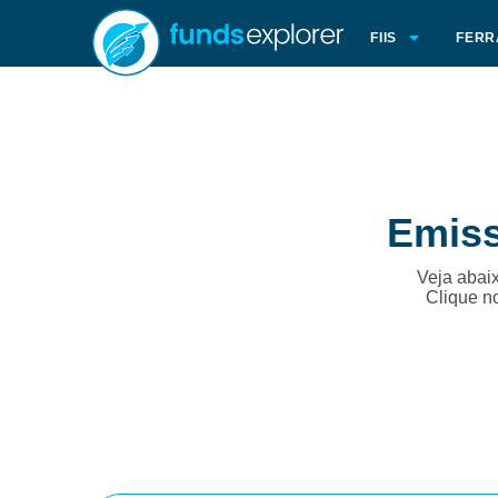
FIIS
FERR
Emiss
Veja abaix
Clique n