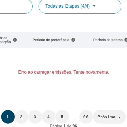
Todas as
Etapas (4/4)
or de
Período de preferência
Período de sobras
porção
Erro ao carregar emissões. Tente novamente.
→
1
2
3
4
5
...
96
Próxima
Página
1
de
96